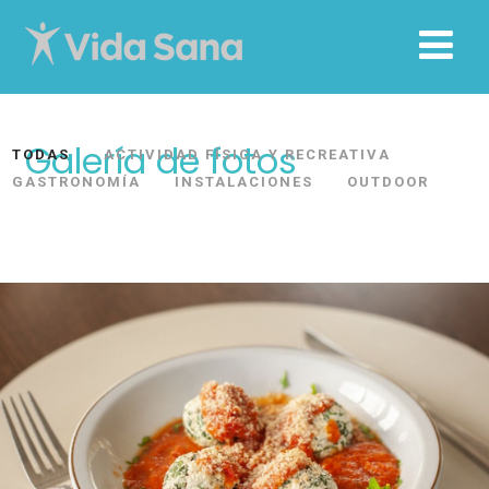
Galería de fotos
TODAS
ACTIVIDAD FÍSICA Y RECREATIVA
GASTRONOMÍA
INSTALACIONES
OUTDOOR