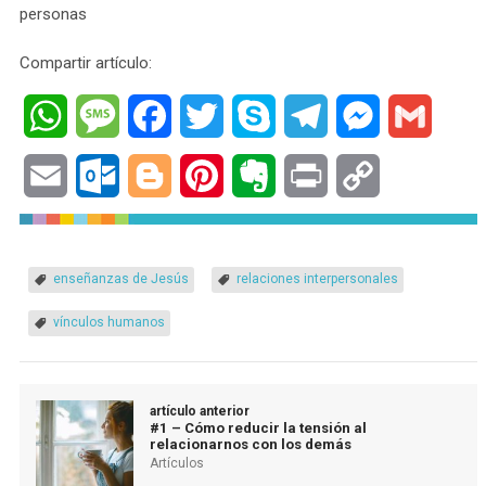
personas
Compartir artículo:
WhatsApp
Message
Facebook
Twitter
Skype
Telegram
Messenger
Gmail
Email
Outlook.com
Blogger
Pinterest
Evernote
Print
Copy
Link
enseñanzas de Jesús
relaciones interpersonales
vínculos humanos
artículo anterior
#1 – Cómo reducir la tensión al
relacionarnos con los demás
Artículos